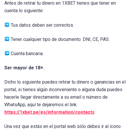
Antes de retirar tu dinero en 1XBET tienes que tener en
cuenta lo siguiente:
Tus datos deben ser correctos.
Tener cualquier tipo de documento: DNI, CE, PAS.
Cuenta bancaria.
Ser mayor de 18+.
Dicho lo siguiente puedes retirar tu dinero o ganancias en el
portal, si tienes algún inconveniente o alguna duda puedes
hacerle llegar directamente a su email o número de
WhatsApp, aquí­ te dejaremos el link.
https://1xbet.pe/es/information/contacts
Una vez que estás en el portal web sólo debes ir al ícono