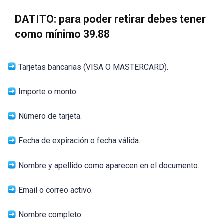
DATITO: para poder retirar debes tener
como mínimo 39.88
Tarjetas bancarias (VISA O MASTERCARD).
Importe o monto.
Número de tarjeta.
Fecha de expiración o fecha válida.
Nombre y apellido como aparecen en el documento.
Email o correo activo.
Nombre completo.