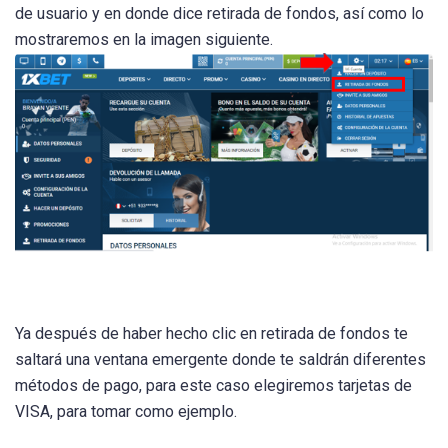
de usuario y en donde dice retirada de fondos, así como lo
mostraremos en la imagen siguiente.
Ya después de haber hecho clic en retirada de fondos te
saltará una ventana emergente donde te saldrán diferentes
métodos de pago, para este caso elegiremos tarjetas de
VISA, para tomar como ejemplo.