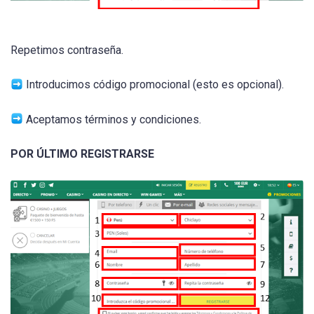
Repetimos contraseña.
Introducimos código promocional (esto es opcional).
Aceptamos términos y condiciones.
POR ÚLTIMO REGISTRARSE