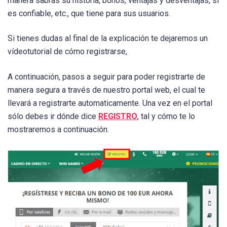
manera sabrás su historia, bonos, ventajas y desventajas, si
es confiable, etc., que tiene para sus usuarios.
Si tienes dudas al final de la explicación te dejaremos un
vídeotutorial de cómo registrarse,
A continuación, pasos a seguir para poder registrarte de
manera segura a través de nuestro portal web, el cual te
llevará a registrarte automaticamente. Una vez en el portal
sólo debes ir dónde dice
REGISTRO
, tal y cómo te lo
mostraremos a continuación.