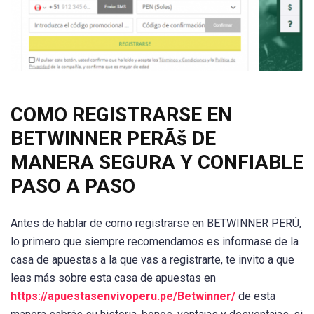
COMO REGISTRARSE EN
BETWINNER PERÃš DE
MANERA SEGURA Y CONFIABLE
PASO A PASO
Antes de hablar de como registrarse en BETWINNER PERÚ,
lo primero que siempre recomendamos es informase de la
casa de apuestas a la que vas a registrarte, te invito a que
leas más sobre esta casa de apuestas en
https://apuestasenvivoperu.pe/Betwinner/
de esta