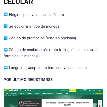
CELULAR
Elegir el país y colocar tu número.
Seleccionar el tipo de moneda.
Código de promoción (esto es opcional)
Código de confirmación (esto te llegará a tu celular en
forma de un mensaje).
Luego leer, aceptar los términos y condiciones.
POR ÚLTIMO REGISTRARSE