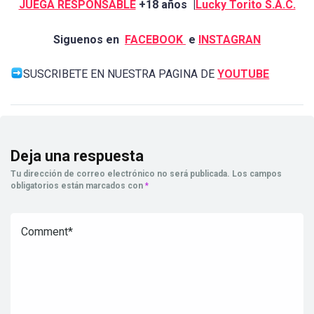
JUEGA RESPONSABLE
+18 años |
Lucky Torito S.A.C.
Siguenos en
FACEBOOK
e
INSTAGRAN
SUSCRIBETE EN NUESTRA PAGINA DE
YOUTUBE
Deja una respuesta
Tu dirección de correo electrónico no será publicada.
Los campos
obligatorios están marcados con
*