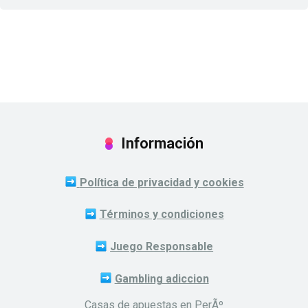
Información
Política de privacidad y cookies
Términos y condiciones
Juego Responsable
Gambling adiccion
Casas de apuestas en PerÃº