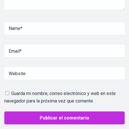
Guarda mi nombre, correo electrónico y web en este
navegador para la próxima vez que comente.