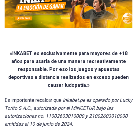
«INKABET es exclusivamente para mayores de +18
años para usarla de una manera recreativamente
responsable. Por eso l
os juegos y apuestas
deportivas a distancia realizados en exceso pueden
causar ludopatía.
»
Es importante recalcar que
Inkabet.pe es operado por
Lucky
Torito S.A.C.
, autorizada por el MINCETUR bajo las
autorizaciones no.
11002603010000 y 21002603010000
emitidas el 10 de junio de 2024.