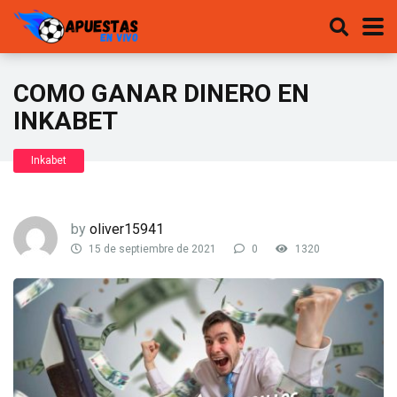
COMO GANAR DINERO EN
INKABET
Inkabet
by
oliver15941
15 de septiembre de 2021
0
1320