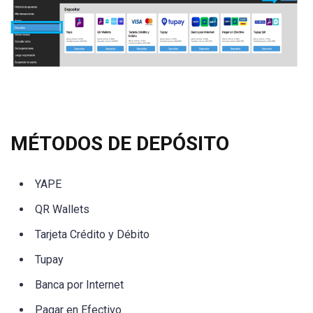
MÉTODOS DE DEPÓSITO
YAPE
QR Wallets
Tarjeta Crédito y Débito
Tupay
Banca por Internet
Pagar en Efectivo