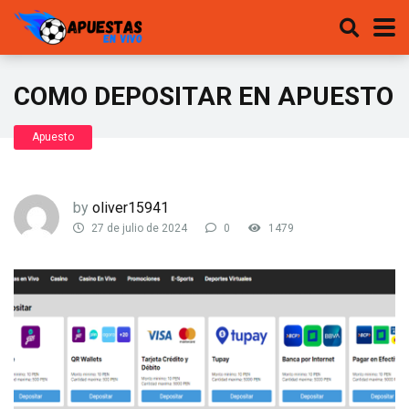
COMO DEPOSITAR EN APUESTO
Apuesto
by
oliver15941
27 de julio de 2024
0
1479