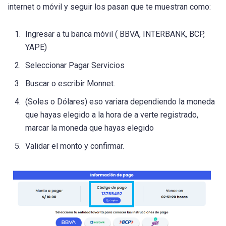
internet o móvil y seguir los pasan que te muestran como:
Ingresar a tu banca móvil ( BBVA, INTERBANK, BCP,
YAPE)
Seleccionar Pagar Servicios
Buscar o escribir Monnet.
(Soles o Dólares) eso variara dependiendo la moneda
que hayas elegido a la hora de a verte registrado,
marcar la moneda que hayas elegido
Validar el monto y confirmar.