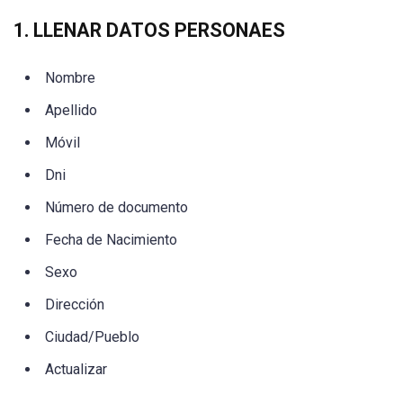
1. LLENAR DATOS PERSONAES
Nombre
Apellido
Móvil
Dni
Número de documento
Fecha de Nacimiento
Sexo
Dirección
Ciudad/Pueblo
Actualizar