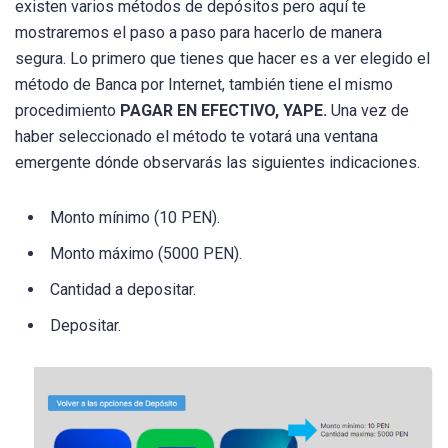
existen varios métodos de depósitos pero aquí te
mostraremos el paso a paso para hacerlo de manera
segura. Lo primero que tienes que hacer es a ver elegido el
método de Banca por Internet, también tiene el mismo
procedimiento
PAGAR EN EFECTIVO, YAPE.
Una vez de
haber seleccionado el método te votará una ventana
emergente dónde observarás las siguientes indicaciones.
Monto mínimo (10 PEN).
Monto máximo (5000 PEN).
Cantidad a depositar.
Depositar.