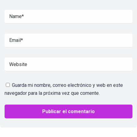
Guarda mi nombre, correo electrónico y web en este
navegador para la próxima vez que comente.